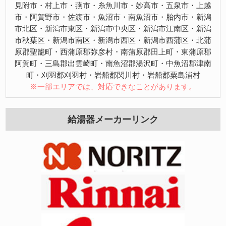
見附市・村上市・燕市・糸魚川市・妙高市・五泉市・上越
市・阿賀野市・佐渡市・魚沼市・南魚沼市・胎内市・新潟
市北区・新潟市東区・新潟市中央区・新潟市江南区・新潟
市秋葉区・新潟市南区・新潟市西区・新潟市西蒲区・北蒲
原郡聖籠町・西蒲原郡弥彦村・南蒲原郡田上町・東蒲原郡
阿賀町・三島郡出雲崎町・南魚沼郡湯沢町・中魚沼郡津南
町・刈羽郡刈羽村・岩船郡関川村・岩船郡粟島浦村
※一部エリアでは、対応できなことがあります。
給湯器メーカーリンク