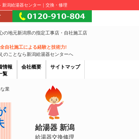
- 新潟給湯器センター｜交換・修理
心の地元新潟県の指定工事店・自社施工店
!完全自社施工による経験と技術力!
えのことなら新潟給湯器センターへ
着情報
会社概要
サイトマップ
一覧
雑な業
が
失
給湯器 新潟
給湯器交換修理