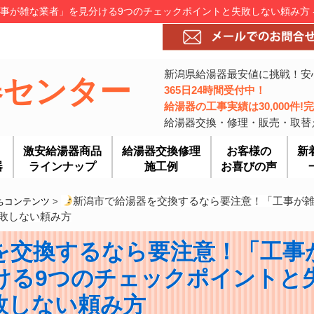
事が雑な業者」を見分ける9つのチェックポイントと失敗しない頼み方 
新潟県給湯器最安値に挑戦！安
器センター
365日24時間受付中！
給湯器の工事実績は30,000件
給湯器交換・修理・販売・取替
激安給湯器商品
給湯器交換修理
お客様の
新
器
ラインナップ
施工例
お喜びの声
新潟市で給湯器を交換するなら要注意！「工事が
ちコンテンツ
>
敗しない頼み方
を交換するなら要注意！「工事
ける9つのチェックポイントと
敗しない頼み方