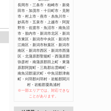
長岡市・三条市・柏崎市・新発
田市・加茂市・十日町市・見附
市・村上市・燕市・糸魚川市・
妙高市・五泉市・上越市・阿賀
野市・佐渡市・魚沼市・南魚沼
市・胎内市・新潟市北区・新潟
市東区・新潟市中央区・新潟市
江南区・新潟市秋葉区・新潟市
南区・新潟市西区・新潟市西蒲
区・北蒲原郡聖籠町・西蒲原郡
弥彦村・南蒲原郡田上町・東蒲
原郡阿賀町・三島郡出雲崎町・
南魚沼郡湯沢町・中魚沼郡津南
町・刈羽郡刈羽村・岩船郡関川
村・岩船郡粟島浦村
※一部エリアでは、対応できな
ことがあります。