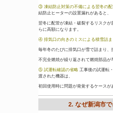
③ 凍結防止対策の不備による翌冬の配
結防止ヒーターの設置漏れがあると、
翌冬に配管が凍結・破裂するリスクが
らに高額になります。
④ 排気口の向きのミスによる積雪詰ま
毎年冬のたびに排気口が雪で詰まり、
不完全燃焼が繰り返されて燃焼部品が
⑤ 試運転確認の省略
工事後の試運転
渡された機器は、
初回使用時に問題が発覚するケースが
2. なぜ新潟