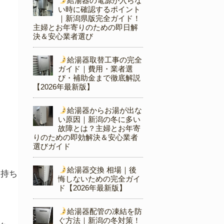
給湯器の電源が入らな
い時に確認するポイント
｜新潟県版完全ガイド！
主婦とお年寄りのための即日解
決＆安心業者選び
給湯器取替工事の完全
ガイド｜費用・業者選
び・補助金まで徹底解説
【2026年最新版】
給湯器からお湯が出な
い原因｜新潟の冬に多い
故障とは？主婦とお年寄
りのための即効解決＆安心業者
選びガイド
給湯器交換 相場｜後
を持ち
悔しないための完全ガイ
ド【2026年最新版】
給湯器配管の凍結を防
ぐ方法｜新潟の冬対策！