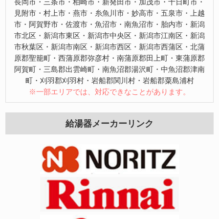
長岡市・三条市・柏崎市・新発田市・加茂市・十日町市・
見附市・村上市・燕市・糸魚川市・妙高市・五泉市・上越
市・阿賀野市・佐渡市・魚沼市・南魚沼市・胎内市・新潟
市北区・新潟市東区・新潟市中央区・新潟市江南区・新潟
市秋葉区・新潟市南区・新潟市西区・新潟市西蒲区・北蒲
原郡聖籠町・西蒲原郡弥彦村・南蒲原郡田上町・東蒲原郡
阿賀町・三島郡出雲崎町・南魚沼郡湯沢町・中魚沼郡津南
町・刈羽郡刈羽村・岩船郡関川村・岩船郡粟島浦村
※一部エリアでは、対応できなことがあります。
給湯器メーカーリンク