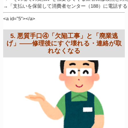
<a id=”5″></a>
5. 悪質手口④「欠陥工事」と「廃業逃
げ」——修理後にすぐ壊れる・連絡が取
れなくなる