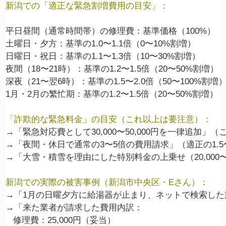
新潟での「適正な緊急割増費用の目安」：
平日昼間（通常時間帯）の修理費：基準価格（100%）

土曜日・夕方：基準の1.0〜1.1倍（0〜10%割増）

日曜日・祝日：基準の1.1〜1.3倍（10〜30%割増）

夜間（18〜21時）：基準の1.2〜1.5倍（20〜50%割増）

深夜（21〜翌6時）：基準の1.5〜2.0倍（50〜100%割増）
「詐欺的な緊急料金」の目安（これ以上は要注意）：
→「緊急対応費として30,000〜50,000円を一律追加」（
→「夜間・休日で通常の3〜5倍の費用請求」（適正の1.5
新潟での実際の被害事例（新潟市中央区・Eさん）：
→「1月の日曜夕方に給湯器が止まり、ネットで検索した
→「来た業者が請求した費用内訳：

   修理費：25,000円（妥当）
