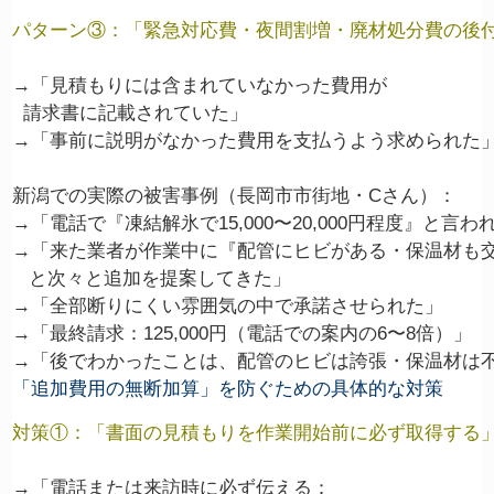
パターン③：「緊急対応費・夜間割増・廃材処分費の後
→「見積もりには含まれていなかった費用が

  請求書に記載されていた」

→「事前に説明がなかった費用を支払うよう求められた」
新潟での実際の被害事例（長岡市市街地・Cさん）：

→「電話で『凍結解氷で15,000〜20,000円程度』と言われ
→「来た業者が作業中に『配管にヒビがある・保温材も交
   と次々と追加を提案してきた」

→「全部断りにくい雰囲気の中で承諾させられた」

→「最終請求：125,000円（電話での案内の6〜8倍）」

「追加費用の無断加算」を防ぐための具体的な対策
対策①：「書面の見積もりを作業開始前に必ず取得する
→「電話または来訪時に必ず伝える：
