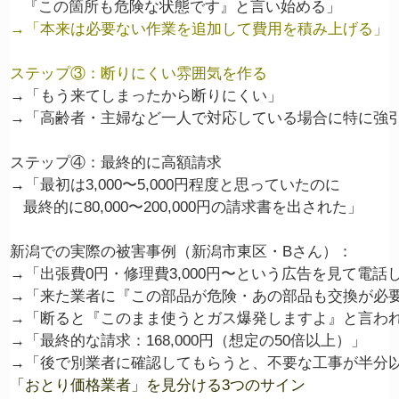
→「本来は必要ない作業を追加して費用を積み上げる」

ステップ③：断りにくい雰囲気を作る
→「もう来てしまったから断りにくい」

→「高齢者・主婦など一人で対応している場合に特に強引
ステップ④：最終的に高額請求

→「最初は3,000〜5,000円程度と思っていたのに

   最終的に80,000〜200,000円の請求書を出された」

新潟での実際の被害事例（新潟市東区・Bさん）：

→「出張費0円・修理費3,000円〜という広告を見て電話し
→「来た業者に『この部品が危険・あの部品も交換が必要
→「断ると『このまま使うとガス爆発しますよ』と言われ
→「最終的な請求：168,000円（想定の50倍以上）」

「おとり価格業者」を見分ける3つのサイン