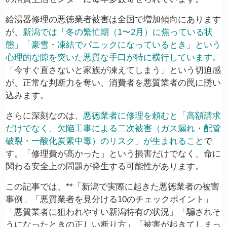
給湯器修理の悪徳業者被害は全国で増加傾向にあります
が、
新潟では「冬の繁忙期（1〜2月）に焦っている状
態」「豪雪・凍結でパニックになっているとき」という
心理的な隙を突いた悪質な手口が特に横行しています。
「今すぐ直さないと家族が凍えてしまう」という切迫感
が、正常な判断力を奪い、消費者を悪質業者の罠に誘い
込みます。
さらに深刻なのは、
悪徳業者に修理を頼むと「高額請求
だけでなく、欠陥工事による二次被害（ガス漏れ・配管
破裂・一酸化炭素中毒）のリスク」が生まれること
で
す。「修理費が高かった」という損害だけでなく、命に
関わる安全上の問題が発生する可能性があります。
この記事では、**「新潟で実際に起きた悪徳業者の被害
事例」「悪質業者を見分ける10のチェックポイント」
「悪質業者に狙われやすい新潟特有の状況」「騙されそ
うになったときの正しい断り方」「被害が起きてしまっ