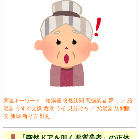
関連キーワード：給湯器 突然訪問 悪徳業者 脅し ／ 給
湯器 今すぐ交換 危険 うそ 見分け方 ／ 給湯器 訪問販
売 新潟 断り方 対処
「突然ドアを叩く悪質業者」の正体