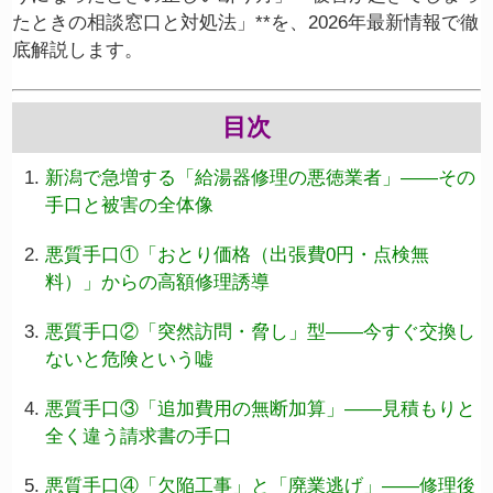
たときの相談窓口と対処法」**を、2026年最新情報で徹
底解説します。
目次
新潟で急増する「給湯器修理の悪徳業者」——その
手口と被害の全体像
悪質手口①「おとり価格（出張費0円・点検無
料）」からの高額修理誘導
悪質手口②「突然訪問・脅し」型——今すぐ交換し
ないと危険という嘘
悪質手口③「追加費用の無断加算」——見積もりと
全く違う請求書の手口
悪質手口④「欠陥工事」と「廃業逃げ」——修理後