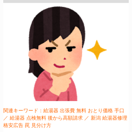
関連キーワード：給湯器 出張費 無料 おとり価格 手口
／ 給湯器 点検無料 後から高額請求 ／ 新潟 給湯器修理
格安広告 罠 見分け方