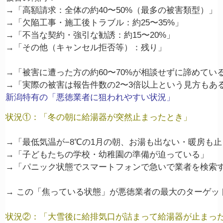
→「高額請求：全体の約40〜50%（最多の被害類型）」

→「欠陥工事・施工後トラブル：約25〜35%」

→「不当な契約・強引な勧誘：約15〜20%」

→「その他（キャンセル拒否等）：残り」

→「被害に遭った方の約60〜70%が相談せずに諦めてい
新潟特有の「悪徳業者に狙われやすい状況」
状況①：「冬の朝に給湯器が突然止まったとき」
→「最低気温が−8℃の1月の朝、お湯も出ない・暖房も止
→「子どもたちの学校・幼稚園の準備が迫っている」

→「パニック状態でスマートフォンで急いで業者を検索す
→ この「焦っている状態」が悪徳業者の最大のターゲット
状況②：「大雪後に給排気口が詰まって給湯器が止まっ