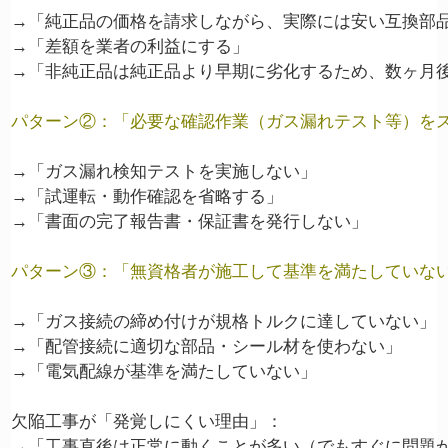
→「純正品の価格を請求しながら、実際には安い互換部品
→「差額を業者の利益にする」

→「非純正品は純正品より早期に劣化するため、数ヶ月後
パターン②：「必要な確認作業（ガス漏れテスト等）を
→「ガス漏れ検知テストを実施しない」

→「試運転・動作確認を省略する」

→「書面の完了報告書・保証書を発行しない」

パターン③：「無資格者が施工して基準を満たしていな
→「ガス接続の締め付けが規格トルクに達していない」

→「配管接続に適切な部品・シール材を使わない」

→「電気配線が基準を満たしていない」

欠陥工事が「発覚しにくい理由」：

→「工事直後は正常に動くことが多い（でもすぐに問題が