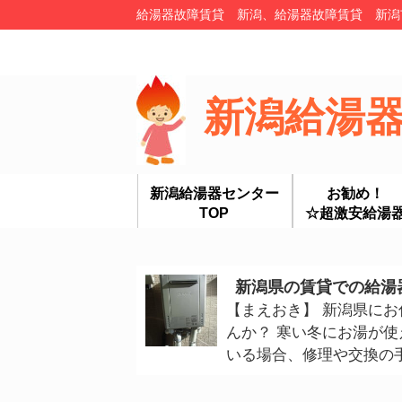
給湯器故障賃貸 新潟、給湯器故障賃貸 新潟市
新潟給湯
新潟給湯器センター
お勧め！
TOP
☆超激安給湯
新潟県の賃貸での給湯
【まえおき】 新潟県に
んか？ 寒い冬にお湯が
いる場合、修理や交換の