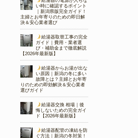
給湯器の電源が入らな
い時に確認するポイント
｜新潟県版完全ガイド！
主婦とお年寄りのための即日解
決＆安心業者選び
給湯器取替工事の完全
ガイド｜費用・業者選
び・補助金まで徹底解説
【2026年最新版】
給湯器からお湯が出な
い原因｜新潟の冬に多い
故障とは？主婦とお年寄
りのための即効解決＆安心業者
選びガイド
給湯器交換 相場｜後
悔しないための完全ガイ
ド【2026年最新版】
給湯器配管の凍結を防
ぐ方法｜新潟の冬対策！