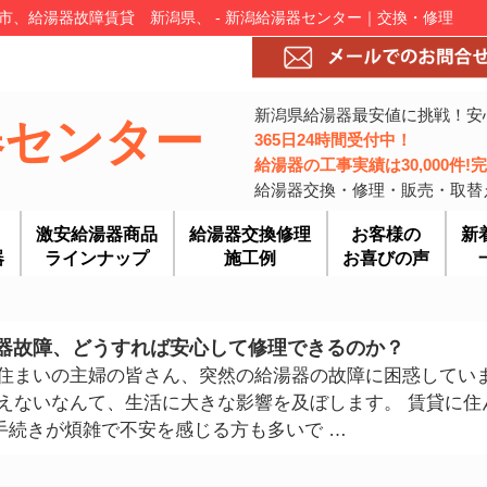
、給湯器故障賃貸 新潟県、 - 新潟給湯器センター｜交換・修理
新潟県給湯器最安値に挑戦！安
器センター
365日24時間受付中！
給湯器の工事実績は30,000件
給湯器交換・修理・販売・取替
激安給湯器商品
給湯器交換修理
お客様の
新
器
ラインナップ
施工例
お喜びの声
器故障、どうすれば安心して修理できるのか？
お住まいの主婦の皆さん、突然の給湯器の故障に困惑してい
使えないなんて、生活に大きな影響を及ぼします。 賃貸に住
手続きが煩雑で不安を感じる方も多いで …