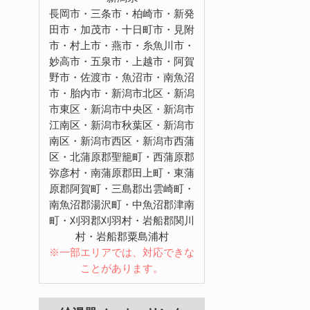
長岡市・三条市・柏崎市・新発
田市・加茂市・十日町市・見附
市・村上市・燕市・糸魚川市・
妙高市・五泉市・上越市・阿賀
野市・佐渡市・魚沼市・南魚沼
市・胎内市・新潟市北区・新潟
市東区・新潟市中央区・新潟市
江南区・新潟市秋葉区・新潟市
南区・新潟市西区・新潟市西蒲
区・北蒲原郡聖籠町・西蒲原郡
弥彦村・南蒲原郡田上町・東蒲
原郡阿賀町・三島郡出雲崎町・
南魚沼郡湯沢町・中魚沼郡津南
町・刈羽郡刈羽村・岩船郡関川
村・岩船郡粟島浦村
※一部エリアでは、対応できな
ことがあります。