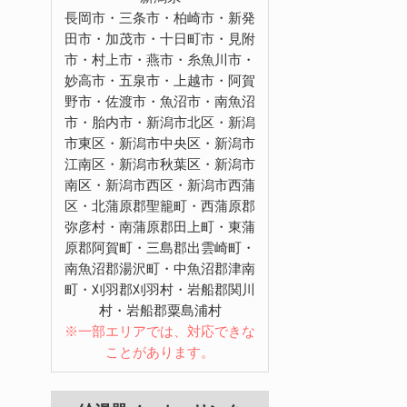
長岡市・三条市・柏崎市・新発
田市・加茂市・十日町市・見附
市・村上市・燕市・糸魚川市・
妙高市・五泉市・上越市・阿賀
野市・佐渡市・魚沼市・南魚沼
市・胎内市・新潟市北区・新潟
市東区・新潟市中央区・新潟市
江南区・新潟市秋葉区・新潟市
南区・新潟市西区・新潟市西蒲
区・北蒲原郡聖籠町・西蒲原郡
弥彦村・南蒲原郡田上町・東蒲
原郡阿賀町・三島郡出雲崎町・
南魚沼郡湯沢町・中魚沼郡津南
町・刈羽郡刈羽村・岩船郡関川
村・岩船郡粟島浦村
※一部エリアでは、対応できな
ことがあります。