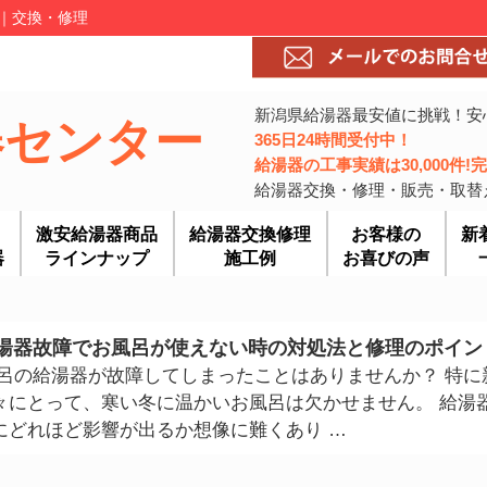
ー｜交換・修理
新潟県給湯器最安値に挑戦！安
器センター
365日24時間受付中！
給湯器の工事実績は30,000件
給湯器交換・修理・販売・取替
激安給湯器商品
給湯器交換修理
お客様の
新
器
ラインナップ
施工例
お喜びの声
湯器故障でお風呂が使えない時の対処法と修理のポイン
風呂の給湯器が故障してしまったことはありませんか？ 特に
々にとって、寒い冬に温かいお風呂は欠かせません。 給湯
にどれほど影響が出るか想像に難くあり …