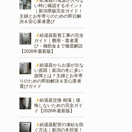
給湯器の電源が入らな
い時に確認するポイント
｜新潟県版完全ガイド！
主婦とお年寄りのための即日解
決＆安心業者選び
給湯器取替工事の完全
ガイド｜費用・業者選
び・補助金まで徹底解説
【2026年最新版】
給湯器からお湯が出な
い原因｜新潟の冬に多い
故障とは？主婦とお年寄
りのための即効解決＆安心業者
選びガイド
給湯器交換 相場｜後
悔しないための完全ガイ
ド【2026年最新版】
給湯器配管の凍結を防
ぐ方法｜新潟の冬対策！