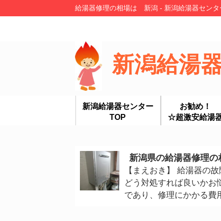
給湯器修理の相場は 新潟 - 新潟給湯器セン
新潟給湯
新潟給湯器センター
お勧め！
TOP
☆超激安給湯
新潟県の給湯器修理の
【まえおき】 給湯器の
どう対処すれば良いかお
であり、修理にかかる費用