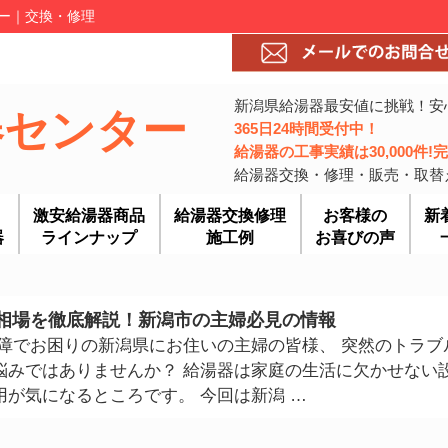
ター｜交換・修理
新潟県給湯器最安値に挑戦！安
器センター
365日24時間受付中！
給湯器の工事実績は30,000件
給湯器交換・修理・販売・取替
激安給湯器商品
給湯器交換修理
お客様の
新
器
ラインナップ
施工例
お喜びの声
相場を徹底解説！新潟市の主婦必見の情報
故障でお困りの新潟県にお住いの主婦の皆様、 突然のトラブ
悩みではありませんか？ 給湯器は家庭の生活に欠かせない
が気になるところです。 今回は新潟 …