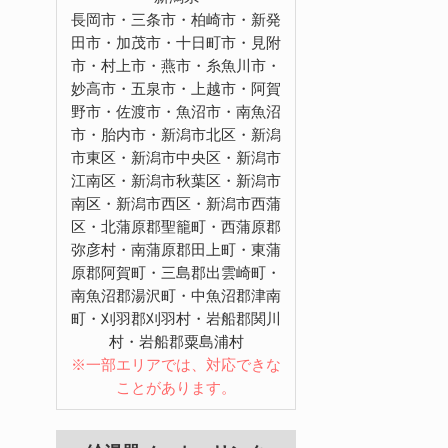
長岡市・三条市・柏崎市・新発
田市・加茂市・十日町市・見附
市・村上市・燕市・糸魚川市・
妙高市・五泉市・上越市・阿賀
野市・佐渡市・魚沼市・南魚沼
市・胎内市・新潟市北区・新潟
市東区・新潟市中央区・新潟市
江南区・新潟市秋葉区・新潟市
南区・新潟市西区・新潟市西蒲
区・北蒲原郡聖籠町・西蒲原郡
弥彦村・南蒲原郡田上町・東蒲
原郡阿賀町・三島郡出雲崎町・
南魚沼郡湯沢町・中魚沼郡津南
町・刈羽郡刈羽村・岩船郡関川
村・岩船郡粟島浦村
※一部エリアでは、対応できな
ことがあります。