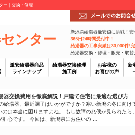
ンター｜交換・修理
新潟県給湯器最安値に挑戦！安
器センター
365日24時間受付中！
給湯器の工事実績は30,000件
給湯器交換・修理・販売・取替
激安給湯器商品
給湯器交換修理
お客様の
新
器
ラインナップ
施工例
お喜びの声
湯器交換費用を徹底解説！戸建て住宅に最適な選び方
家の給湯器、最近調子はいかがですか？寒い新潟の冬に向け
いのは本当に困りますよね。 もし故障の兆候が見られたら
肝心です。 今回は、新潟県にお住いの …