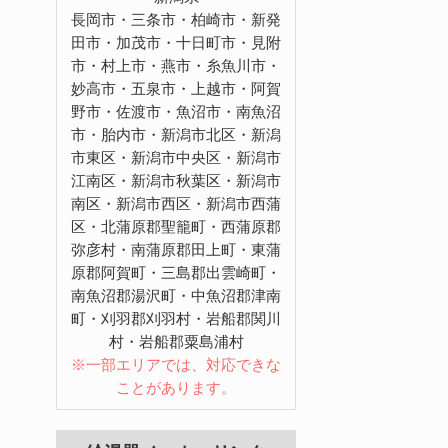
長岡市・三条市・柏崎市・新発
田市・加茂市・十日町市・見附
市・村上市・燕市・糸魚川市・
妙高市・五泉市・上越市・阿賀
野市・佐渡市・魚沼市・南魚沼
市・胎内市・新潟市北区・新潟
市東区・新潟市中央区・新潟市
江南区・新潟市秋葉区・新潟市
南区・新潟市西区・新潟市西蒲
区・北蒲原郡聖籠町・西蒲原郡
弥彦村・南蒲原郡田上町・東蒲
原郡阿賀町・三島郡出雲崎町・
南魚沼郡湯沢町・中魚沼郡津南
町・刈羽郡刈羽村・岩船郡関川
村・岩船郡粟島浦村
※一部エリアでは、対応できな
ことがあります。