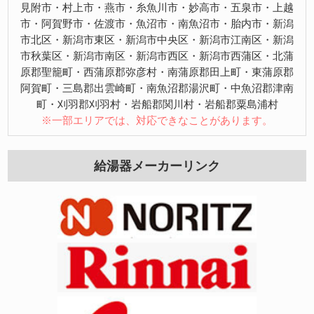
見附市・村上市・燕市・糸魚川市・妙高市・五泉市・上越
市・阿賀野市・佐渡市・魚沼市・南魚沼市・胎内市・新潟
市北区・新潟市東区・新潟市中央区・新潟市江南区・新潟
市秋葉区・新潟市南区・新潟市西区・新潟市西蒲区・北蒲
原郡聖籠町・西蒲原郡弥彦村・南蒲原郡田上町・東蒲原郡
阿賀町・三島郡出雲崎町・南魚沼郡湯沢町・中魚沼郡津南
町・刈羽郡刈羽村・岩船郡関川村・岩船郡粟島浦村
※一部エリアでは、対応できなことがあります。
給湯器メーカーリンク