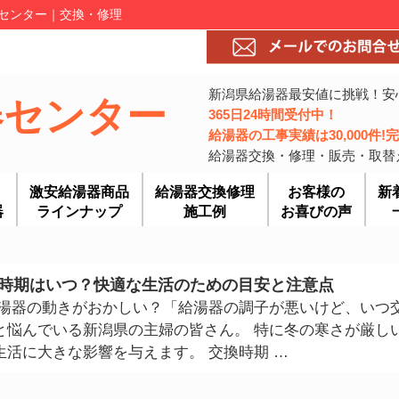
器センター｜交換・修理
新潟県給湯器最安値に挑戦！安
器センター
365日24時間受付中！
給湯器の工事実績は30,000件
給湯器交換・修理・販売・取替
激安給湯器商品
給湯器交換修理
お客様の
新
器
ラインナップ
施工例
お喜びの声
時期はいつ？快適な生活のための目安と注意点
給湯器の動きがおかしい？「給湯器の調子が悪いけど、いつ
と悩んでいる新潟県の主婦の皆さん。 特に冬の寒さが厳し
活に大きな影響を与えます。 交換時期 …