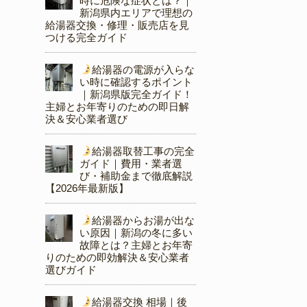
時に危険な症状とは？｜
新潟県内エリアで理想の
給湯器交換・修理・販売店を見
つける完全ガイド
給湯器の電源が入らな
い時に確認するポイント
｜新潟県版完全ガイド！
主婦とお年寄りのための即日解
決＆安心業者選び
給湯器取替工事の完全
ガイド｜費用・業者選
び・補助金まで徹底解説
【2026年最新版】
給湯器からお湯が出な
い原因｜新潟の冬に多い
故障とは？主婦とお年寄
りのための即効解決＆安心業者
選びガイド
給湯器交換 相場｜後