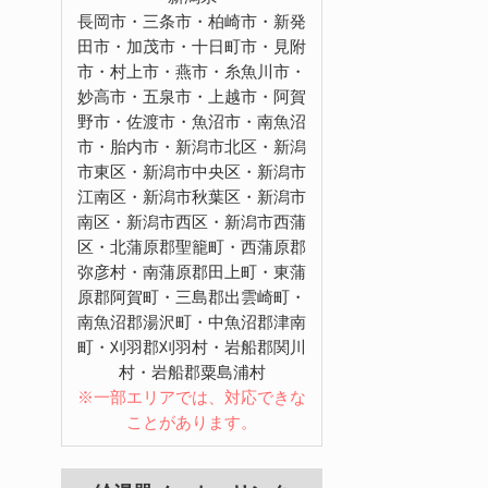
長岡市・三条市・柏崎市・新発
田市・加茂市・十日町市・見附
市・村上市・燕市・糸魚川市・
妙高市・五泉市・上越市・阿賀
野市・佐渡市・魚沼市・南魚沼
市・胎内市・新潟市北区・新潟
市東区・新潟市中央区・新潟市
江南区・新潟市秋葉区・新潟市
南区・新潟市西区・新潟市西蒲
区・北蒲原郡聖籠町・西蒲原郡
弥彦村・南蒲原郡田上町・東蒲
原郡阿賀町・三島郡出雲崎町・
南魚沼郡湯沢町・中魚沼郡津南
町・刈羽郡刈羽村・岩船郡関川
村・岩船郡粟島浦村
※一部エリアでは、対応できな
ことがあります。