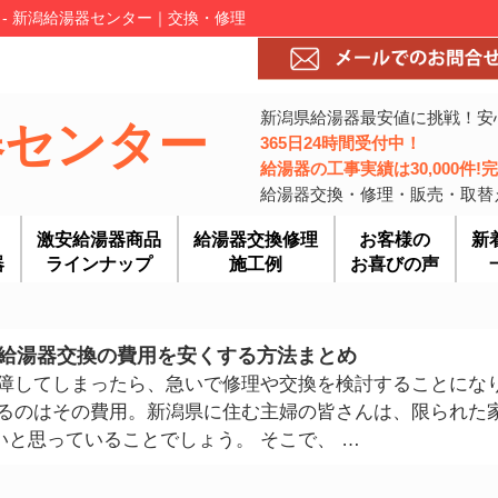
- 新潟給湯器センター｜交換・修理
新潟県給湯器最安値に挑戦！安
器センター
365日24時間受付中！
給湯器の工事実績は30,000件
給湯器交換・修理・販売・取替
激安給湯器商品
給湯器交換修理
お客様の
新
器
ラインナップ
施工例
お喜びの声
給湯器交換の費用を安くする方法まとめ
故障してしまったら、急いで修理や交換を検討することにな
なるのはその費用。新潟県に住む主婦の皆さんは、限られた
と思っていることでしょう。 そこで、 …