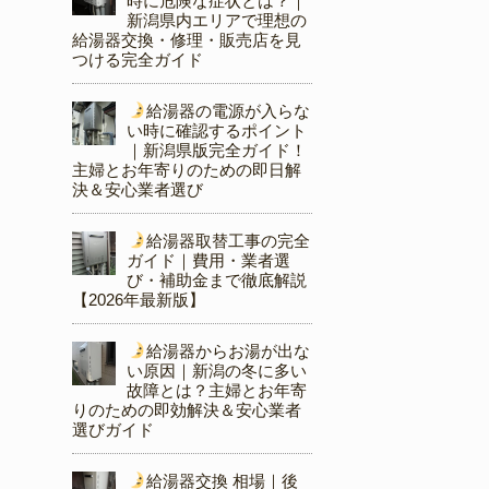
時に危険な症状とは？｜
新潟県内エリアで理想の
給湯器交換・修理・販売店を見
つける完全ガイド
給湯器の電源が入らな
い時に確認するポイント
｜新潟県版完全ガイド！
主婦とお年寄りのための即日解
決＆安心業者選び
給湯器取替工事の完全
ガイド｜費用・業者選
び・補助金まで徹底解説
【2026年最新版】
給湯器からお湯が出な
い原因｜新潟の冬に多い
故障とは？主婦とお年寄
りのための即効解決＆安心業者
選びガイド
給湯器交換 相場｜後