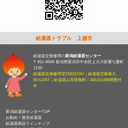
給湯器トラブル 上越市
給湯器交換修理の
新潟給湯器センター
〒951-8068 新潟県新潟市中央区上大川前通七番町
1230
給湯器交換修理翌日対応OK!｜給湯器交換最大
90％OFF｜給湯器お見積無料！365日24時間受付
中
新潟給湯器センターTOP
お勧め！激安給湯器
給湯器商品ラインナップ