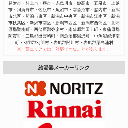
見附市・村上市・燕市・糸魚川市・妙高市・五泉市・上越
市・阿賀野市・佐渡市・魚沼市・南魚沼市・胎内市・新潟
市北区・新潟市東区・新潟市中央区・新潟市江南区・新潟
市秋葉区・新潟市南区・新潟市西区・新潟市西蒲区・北蒲
原郡聖籠町・西蒲原郡弥彦村・南蒲原郡田上町・東蒲原郡
阿賀町・三島郡出雲崎町・南魚沼郡湯沢町・中魚沼郡津南
町・刈羽郡刈羽村・岩船郡関川村・岩船郡粟島浦村
※一部エリアでは、対応できなことがあります。
給湯器メーカーリンク