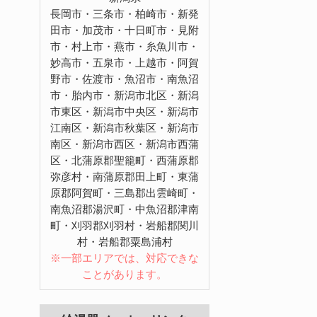
長岡市・三条市・柏崎市・新発
田市・加茂市・十日町市・見附
市・村上市・燕市・糸魚川市・
妙高市・五泉市・上越市・阿賀
野市・佐渡市・魚沼市・南魚沼
市・胎内市・新潟市北区・新潟
市東区・新潟市中央区・新潟市
江南区・新潟市秋葉区・新潟市
南区・新潟市西区・新潟市西蒲
区・北蒲原郡聖籠町・西蒲原郡
弥彦村・南蒲原郡田上町・東蒲
原郡阿賀町・三島郡出雲崎町・
南魚沼郡湯沢町・中魚沼郡津南
町・刈羽郡刈羽村・岩船郡関川
村・岩船郡粟島浦村
※一部エリアでは、対応できな
ことがあります。