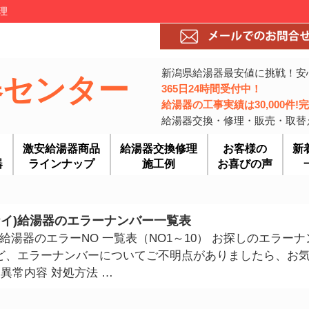
理
新潟県給湯器最安値に挑戦！安
器センター
365日24時間受付中！
給湯器の工事実績は30,000件
給湯器交換・修理・販売・取替
激安給湯器商品
給湯器交換修理
お客様の
新
器
ラインナップ
施工例
お喜びの声
ンナイ)給湯器のエラーナンバー一覧表
ナイ)給湯器のエラーNO 一覧表（NO1～10） お探しのエラー
ど、エラーナンバーについてご不明点がありましたら、お
異常内容 対処方法 …