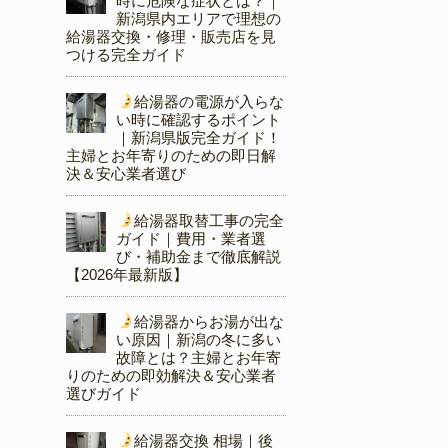
時に危険な症状とは？｜
新潟県内エリアで理想の
給湯器交換・修理・販売店を見
つける完全ガイド
給湯器の電源が入らな
い時に確認するポイント
｜新潟県版完全ガイド！
主婦とお年寄りのための即日解
決＆安心業者選び
給湯器取替工事の完全
ガイド｜費用・業者選
び・補助金まで徹底解説
【2026年最新版】
給湯器からお湯が出な
い原因｜新潟の冬に多い
故障とは？主婦とお年寄
りのための即効解決＆安心業者
選びガイド
給湯器交換 相場｜後