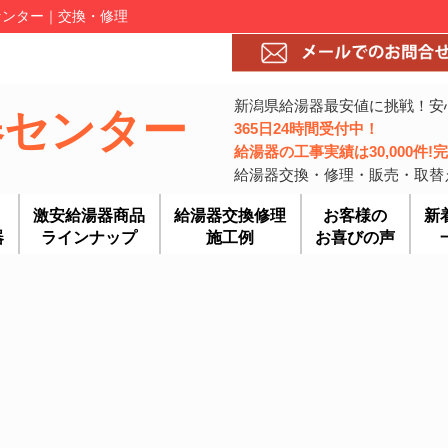
湯器センター｜交換・修理
新潟県給湯器最安値に挑戦！安
器センター
365日24時間受付中！
給湯器の工事実績は30,000件
給湯器交換・修理・販売・取替
激安給湯器商品
給湯器交換修理
お客様の
新
器
ラインナップ
施工例
お喜びの声