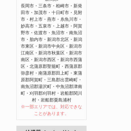
長岡市・三条市・柏崎市・新発
田市・加茂市・十日町市・見附
市・村上市・燕市・糸魚川市・
妙高市・五泉市・上越市・阿賀
野市・佐渡市・魚沼市・南魚沼
市・胎内市・新潟市北区・新潟
市東区・新潟市中央区・新潟市
江南区・新潟市秋葉区・新潟市
南区・新潟市西区・新潟市西蒲
区・北蒲原郡聖籠町・西蒲原郡
弥彦村・南蒲原郡田上町・東蒲
原郡阿賀町・三島郡出雲崎町・
南魚沼郡湯沢町・中魚沼郡津南
町・刈羽郡刈羽村・岩船郡関川
村・岩船郡粟島浦村
※一部エリアでは、対応できな
ことがあります。