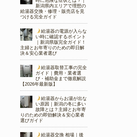
時に危険な症状とは？｜
新潟県内エリアで理想の
給湯器交換・修理・販売店を見
つける完全ガイド
給湯器の電源が入らな
い時に確認するポイント
｜新潟県版完全ガイド！
主婦とお年寄りのための即日解
決＆安心業者選び
給湯器取替工事の完全
ガイド｜費用・業者選
び・補助金まで徹底解説
【2026年最新版】
給湯器からお湯が出な
い原因｜新潟の冬に多い
故障とは？主婦とお年寄
りのための即効解決＆安心業者
選びガイド
給湯器交換 相場｜後