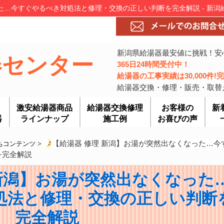
た…今すぐやるべき対処法と修理・交換の正しい判断を完全解説 - 新
新潟県給湯器最安値に挑戦！安
器センター
365日24時間受付中！
給湯器の工事実績は30,000件
給湯器交換・修理・販売・取替
激安給湯器商品
給湯器交換修理
お客様の
新
器
ラインナップ
施工例
お喜びの声
【給湯器 修理 新潟】お湯が突然出なくなった…今
ちコンテンツ
>
を完全解説
 新潟】お湯が突然出なくなった
処法と修理・交換の正しい判断
完全解説