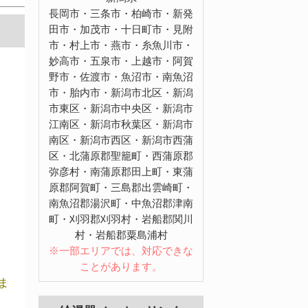
長岡市・三条市・柏崎市・新発
田市・加茂市・十日町市・見附
市・村上市・燕市・糸魚川市・
妙高市・五泉市・上越市・阿賀
野市・佐渡市・魚沼市・南魚沼
市・胎内市・新潟市北区・新潟
市東区・新潟市中央区・新潟市
江南区・新潟市秋葉区・新潟市
南区・新潟市西区・新潟市西蒲
区・北蒲原郡聖籠町・西蒲原郡
弥彦村・南蒲原郡田上町・東蒲
原郡阿賀町・三島郡出雲崎町・
南魚沼郡湯沢町・中魚沼郡津南
町・刈羽郡刈羽村・岩船郡関川
村・岩船郡粟島浦村
※一部エリアでは、対応できな
ことがあります。
ま