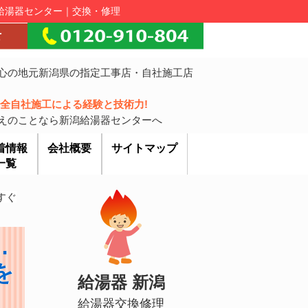
潟給湯器センター｜交換・修理
心の地元新潟県の指定工事店・自社施工店
!完全自社施工による経験と技術力!
えのことなら新潟給湯器センターへ
着情報
会社概要
サイトマップ
一覧
すぐ
…
を
給湯器 新潟
給湯器交換修理