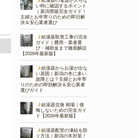
給湯器の電源が入らな
い時に確認するポイント
｜新潟県版完全ガイド！
主婦とお年寄りのための即日解
決＆安心業者選び
給湯器取替工事の完全
ガイド｜費用・業者選
び・補助金まで徹底解説
【2026年最新版】
給湯器からお湯が出な
い原因｜新潟の冬に多い
故障とは？主婦とお年寄
りのための即効解決＆安心業者
選びガイド
給湯器交換 相場｜後
悔しないための完全ガイ
ド【2026年最新版】
給湯器配管の凍結を防
ぐ方法｜新潟の冬対策！