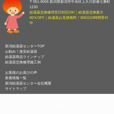
〒951-8068 新潟県新潟市中央区上大川前通七番町
1230
給湯器交換修理翌日対応OK!｜給湯器交換最大
90％OFF｜給湯器お見積無料！365日24時間受付
中
新潟給湯器センターTOP
お勧め！激安給湯器
給湯器商品ラインナップ
給湯器交換修理施工例
お客様のお喜びの声
新着情報一覧
新潟給湯器センター会社概要
サイトマップ
Copyright © 2026 新潟給湯器センター｜交換・修理 All rights
Reserved.