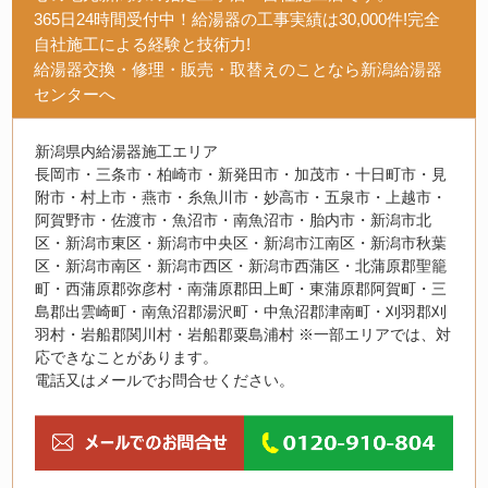
365日24時間受付中！給湯器の工事実績は30,000件!完全
自社施工による経験と技術力!
給湯器交換・修理・販売・取替えのことなら新潟給湯器
センターへ
新潟県内給湯器施工エリア
長岡市・三条市・柏崎市・新発田市・加茂市・十日町市・見
附市・村上市・燕市・糸魚川市・妙高市・五泉市・上越市・
阿賀野市・佐渡市・魚沼市・南魚沼市・胎内市・新潟市北
区・新潟市東区・新潟市中央区・新潟市江南区・新潟市秋葉
区・新潟市南区・新潟市西区・新潟市西蒲区・北蒲原郡聖籠
町・西蒲原郡弥彦村・南蒲原郡田上町・東蒲原郡阿賀町・三
島郡出雲崎町・南魚沼郡湯沢町・中魚沼郡津南町・刈羽郡刈
羽村・岩船郡関川村・岩船郡粟島浦村 ※一部エリアでは、対
応できなことがあります。
電話又はメールでお問合せください。