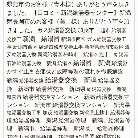
県燕市のお客様（青木様）ありがとう声を頂き
ました。
【口コミ・新潟給湯器センター】新潟
県長岡市のお客様（藤田様）ありがとう声を頂
きました。
ガス給湯器交換 加茂市
上越市 給湯器
新潟 給湯器
交換工
新潟市西区 ガス給湯器交換工
事
新潟市西区 給湯器修理交換工事
新潟県新潟市西区 激
安給湯器交換
新潟給湯器
柏崎市 給湯器
燕市 給湯器
給湯器 新潟
給湯器
石油給湯器交換 新潟
給湯器
がすぐ止まる症状と故障修理の流れを徹底解説
給湯器交換 新潟
新潟
給湯器交
給湯器交換
換 新潟市
給湯器交換 新潟県
給湯器交換 新潟
給湯器交換マンション 新潟
給湯器交換マ
県燕市
ンション 新潟市
給湯器交換マンション 新潟県
給湯器交換工事 加茂
給湯器交換 新潟県上越市
給湯器修
給湯器修理 新潟
給湯器修理 新潟、給湯器修
理
理 新潟市、給湯器修理 新潟県、
給湯器修理
給湯器修理交換
新潟市
給湯器修理 新潟県