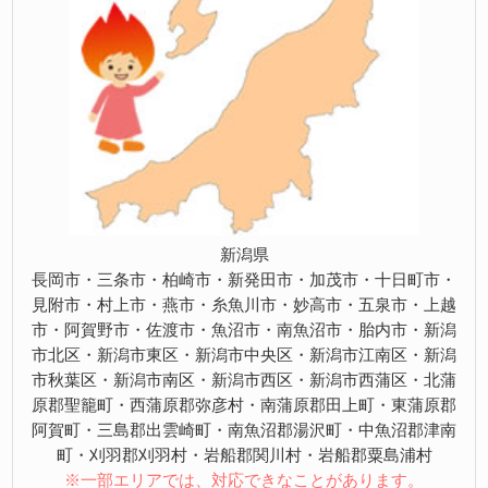
新潟県
長岡市・三条市・柏崎市・新発田市・加茂市・十日町市・
見附市・村上市・燕市・糸魚川市・妙高市・五泉市・上越
市・阿賀野市・佐渡市・魚沼市・南魚沼市・胎内市・新潟
市北区・新潟市東区・新潟市中央区・新潟市江南区・新潟
市秋葉区・新潟市南区・新潟市西区・新潟市西蒲区・北蒲
原郡聖籠町・西蒲原郡弥彦村・南蒲原郡田上町・東蒲原郡
阿賀町・三島郡出雲崎町・南魚沼郡湯沢町・中魚沼郡津南
町・刈羽郡刈羽村・岩船郡関川村・岩船郡粟島浦村
※一部エリアでは、対応できなことがあります。