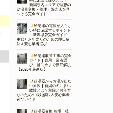
時に危険な症状とは？｜
新潟県内エリアで理想の
給湯器交換・修理・販売店を見
つける完全ガイド
給湯器の電源が入らな
い時に確認するポイント
に、
｜新潟県版完全ガイド！
主婦とお年寄りのための即日解
決＆安心業者選び
給湯器取替工事の完全
ガイド｜費用・業者選
び・補助金まで徹底解説
【2026年最新版】
給湯器からお湯が出な
い原因｜新潟の冬に多い
故障とは？主婦とお年寄
りのための即効解決＆安心業者
選びガイド
給湯器交換 相場｜後