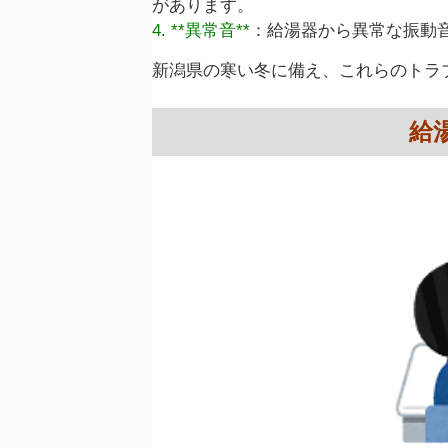
があります。
4. **異常音**
：給湯器から異常な振動
新潟県の寒い冬に備え、これらのトラ
給