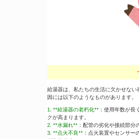
給湯器は、私たちの生活に欠かせない
因には以下のようなものがあります。
1. **給湯器の老朽化**
：使用年数が長
クが高まります。
2. **水漏れ**
：配管の劣化や接続部分
3. **点火不良**
：点火装置やセンサー