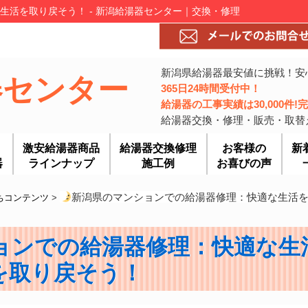
生活を取り戻そう！ - 新潟給湯器センター｜交換・修理
新潟県給湯器最安値に挑戦！安
器センター
365日24時間受付中！
給湯器の工事実績は30,000件
給湯器交換・修理・販売・取替
激安給湯器商品
給湯器交換修理
お客様の
新
器
ラインナップ
施工例
お喜びの声
新潟県のマンションでの給湯器修理：快適な生活
ちコンテンツ
>
ョンでの給湯器修理：快適な生
を取り戻そう！