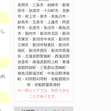
長岡市・三条市・柏崎市・新発
田市・加茂市・十日町市・見附
市・村上市・燕市・糸魚川市・
妙高市・五泉市・上越市・阿賀
野市・佐渡市・魚沼市・南魚沼
詳し
市・胎内市・新潟市北区・新潟
市東区・新潟市中央区・新潟市
江南区・新潟市秋葉区・新潟市
。
南区・新潟市西区・新潟市西蒲
区・北蒲原郡聖籠町・西蒲原郡
弥彦村・南蒲原郡田上町・東蒲
原郡阿賀町・三島郡出雲崎町・
南魚沼郡湯沢町・中魚沼郡津南
あれ
町・刈羽郡刈羽村・岩船郡関川
村・岩船郡粟島浦村
※一部エリアでは、対応できな
ことがあります。