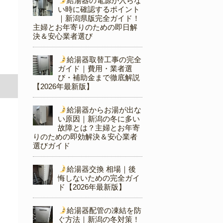
給湯器の電源が入らな
い時に確認するポイント
｜新潟県版完全ガイド！
主婦とお年寄りのための即日解
決＆安心業者選び
給湯器取替工事の完全
ガイド｜費用・業者選
び・補助金まで徹底解説
【2026年最新版】
給湯器からお湯が出な
い原因｜新潟の冬に多い
故障とは？主婦とお年寄
りのための即効解決＆安心業者
選びガイド
給湯器交換 相場｜後
悔しないための完全ガイ
ド【2026年最新版】
給湯器配管の凍結を防
ぐ方法｜新潟の冬対策！