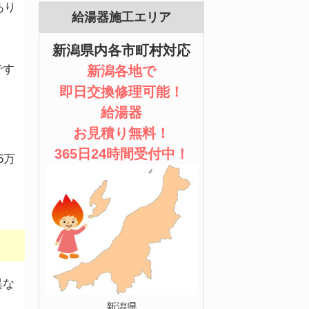
あり
給湯器施工エリア
新潟県内各市町村対応
です
新潟各地で
即日交換修理可能！
給湯器
お見積り無料！
365日24時間受付中！
5万
異な
新潟県