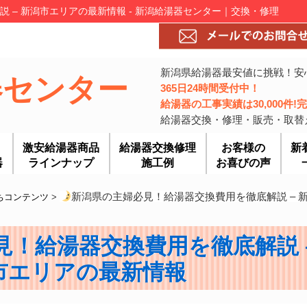
 – 新潟市エリアの最新情報 - 新潟給湯器センター｜交換・修理
新潟県給湯器最安値に挑戦！安
器センター
365日24時間受付中！
給湯器の工事実績は30,000件
給湯器交換・修理・販売・取替
激安給湯器商品
給湯器交換修理
お客様の
新
器
ラインナップ
施工例
お喜びの声
新潟県の主婦必見！給湯器交換費用を徹底解説 – 
ちコンテンツ
>
見！給湯器交換費用を徹底解説 
市エリアの最新情報