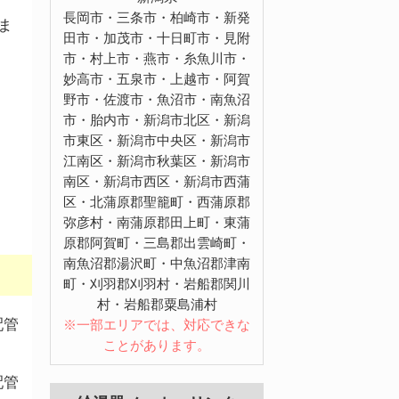
長岡市・三条市・柏崎市・新発
ま
田市・加茂市・十日町市・見附
市・村上市・燕市・糸魚川市・
妙高市・五泉市・上越市・阿賀
野市・佐渡市・魚沼市・南魚沼
市・胎内市・新潟市北区・新潟
市東区・新潟市中央区・新潟市
江南区・新潟市秋葉区・新潟市
南区・新潟市西区・新潟市西蒲
区・北蒲原郡聖籠町・西蒲原郡
弥彦村・南蒲原郡田上町・東蒲
原郡阿賀町・三島郡出雲崎町・
南魚沼郡湯沢町・中魚沼郡津南
町・刈羽郡刈羽村・岩船郡関川
村・岩船郡粟島浦村
配管
※一部エリアでは、対応できな
ことがあります。
配管