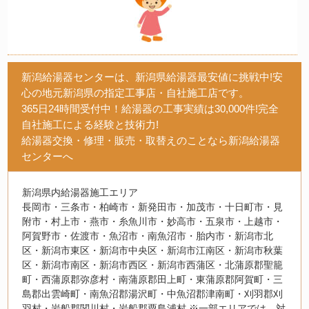
新潟給湯器センターは、新潟県給湯器最安値に挑戦中!安
心の地元新潟県の指定工事店・自社施工店です。
365日24時間受付中！給湯器の工事実績は30,000件!完全
自社施工による経験と技術力!
給湯器交換・修理・販売・取替えのことなら新潟給湯器
センターへ
新潟県内給湯器施工エリア
長岡市・三条市・柏崎市・新発田市・加茂市・十日町市・見
附市・村上市・燕市・糸魚川市・妙高市・五泉市・上越市・
阿賀野市・佐渡市・魚沼市・南魚沼市・胎内市・新潟市北
区・新潟市東区・新潟市中央区・新潟市江南区・新潟市秋葉
区・新潟市南区・新潟市西区・新潟市西蒲区・北蒲原郡聖籠
町・西蒲原郡弥彦村・南蒲原郡田上町・東蒲原郡阿賀町・三
島郡出雲崎町・南魚沼郡湯沢町・中魚沼郡津南町・刈羽郡刈
羽村・岩船郡関川村・岩船郡粟島浦村 ※一部エリアでは、対