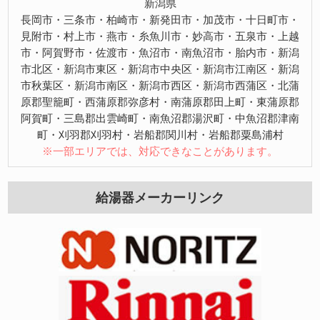
新潟県
長岡市・三条市・柏崎市・新発田市・加茂市・十日町市・
見附市・村上市・燕市・糸魚川市・妙高市・五泉市・上越
市・阿賀野市・佐渡市・魚沼市・南魚沼市・胎内市・新潟
市北区・新潟市東区・新潟市中央区・新潟市江南区・新潟
市秋葉区・新潟市南区・新潟市西区・新潟市西蒲区・北蒲
原郡聖籠町・西蒲原郡弥彦村・南蒲原郡田上町・東蒲原郡
阿賀町・三島郡出雲崎町・南魚沼郡湯沢町・中魚沼郡津南
町・刈羽郡刈羽村・岩船郡関川村・岩船郡粟島浦村
※一部エリアでは、対応できなことがあります。
給湯器メーカーリンク