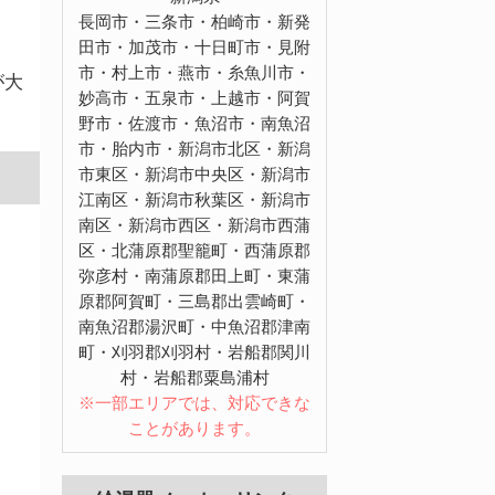
長岡市・三条市・柏崎市・新発
田市・加茂市・十日町市・見附
市・村上市・燕市・糸魚川市・
が大
妙高市・五泉市・上越市・阿賀
野市・佐渡市・魚沼市・南魚沼
市・胎内市・新潟市北区・新潟
市東区・新潟市中央区・新潟市
江南区・新潟市秋葉区・新潟市
南区・新潟市西区・新潟市西蒲
区・北蒲原郡聖籠町・西蒲原郡
弥彦村・南蒲原郡田上町・東蒲
原郡阿賀町・三島郡出雲崎町・
南魚沼郡湯沢町・中魚沼郡津南
町・刈羽郡刈羽村・岩船郡関川
村・岩船郡粟島浦村
※一部エリアでは、対応できな
ことがあります。