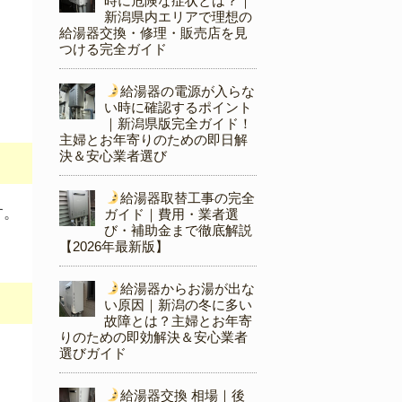
時に危険な症状とは？｜
新潟県内エリアで理想の
給湯器交換・修理・販売店を見
つける完全ガイド
給湯器の電源が入らな
い時に確認するポイント
｜新潟県版完全ガイド！
主婦とお年寄りのための即日解
決＆安心業者選び
給湯器取替工事の完全
す。
ガイド｜費用・業者選
び・補助金まで徹底解説
【2026年最新版】
給湯器からお湯が出な
い原因｜新潟の冬に多い
故障とは？主婦とお年寄
りのための即効解決＆安心業者
選びガイド
給湯器交換 相場｜後