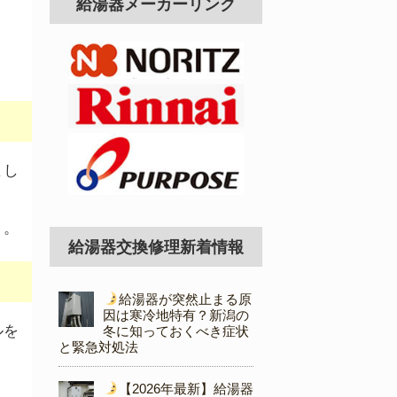
給湯器メーカーリンク
まし
う。
給湯器交換修理新着情報
給湯器が突然止まる原
因は寒冷地特有？新潟の
ルを
冬に知っておくべき症状
と緊急対処法
【2026年最新】給湯器