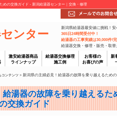
めの交換ガイド - 新潟給湯器センター｜交換・修理
新潟県給湯器最安値に挑戦！安
器センター
365日24時間受付中！
給湯器の工事実績は30,000件
給湯器交換・修理・販売・取替
激安給湯器商品
給湯器交換修理
お客様の
新
器
ラインナップ
施工例
お喜びの声
新潟県の主婦必見！給湯器の故障を乗り越えるための
ちコンテンツ
>
！給湯器の故障を乗り越えるた
の交換ガイド