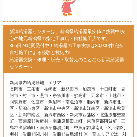
新潟給湯器センターは、新潟県給湯器最安値に挑戦中!安
心の地元新潟県の指定工事店・自社施工店です。
365日24時間受付中！給湯器の工事実績は30,000件!完全
自社施工による経験と技術力!
給湯器交換・修理・販売・取替えのことなら新潟給湯器
センターへ
新潟県内給湯器施工エリア
長岡市・三条市・柏崎市・新発田市・加茂市・十日町市・見
附市・村上市・燕市・糸魚川市・妙高市・五泉市・上越市・
阿賀野市・佐渡市・魚沼市・南魚沼市・胎内市・新潟市北
区・新潟市東区・新潟市中央区・新潟市江南区・新潟市秋葉
区・新潟市南区・新潟市西区・新潟市西蒲区・北蒲原郡聖籠
町・西蒲原郡弥彦村・南蒲原郡田上町・東蒲原郡阿賀町・三
島郡出雲崎町・南魚沼郡湯沢町・中魚沼郡津南町・刈羽郡刈
羽村・岩船郡関川村・岩船郡粟島浦村 ※一部エリアでは、対