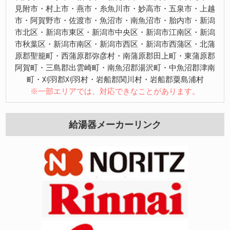
見附市・村上市・燕市・糸魚川市・妙高市・五泉市・上越
市・阿賀野市・佐渡市・魚沼市・南魚沼市・胎内市・新潟
市北区・新潟市東区・新潟市中央区・新潟市江南区・新潟
市秋葉区・新潟市南区・新潟市西区・新潟市西蒲区・北蒲
原郡聖籠町・西蒲原郡弥彦村・南蒲原郡田上町・東蒲原郡
阿賀町・三島郡出雲崎町・南魚沼郡湯沢町・中魚沼郡津南
町・刈羽郡刈羽村・岩船郡関川村・岩船郡粟島浦村
※一部エリアでは、対応できなことがあります。
給湯器メーカーリンク