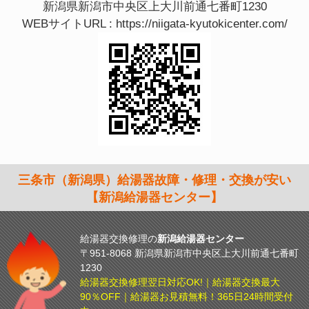
新潟県新潟市中央区上大川前通七番町1230
WEBサイトURL :
https://niigata-kyutokicenter.com/
三条市（新潟県）給湯器故障・修理・交換が安い
【新潟給湯器センター】
給湯器交換修理の
新潟給湯器センター
〒951-8068 新潟県新潟市中央区上大川前通七番町
1230
給湯器交換修理翌日対応OK!｜給湯器交換最大
90％OFF｜給湯器お見積無料！365日24時間受付