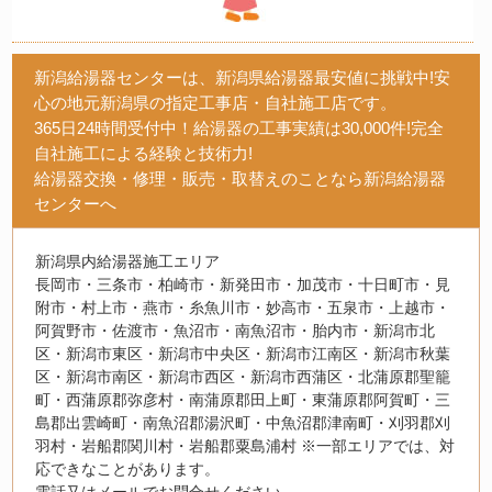
新潟給湯器センターは、新潟県給湯器最安値に挑戦中!安
心の地元新潟県の指定工事店・自社施工店です。
365日24時間受付中！給湯器の工事実績は30,000件!完全
自社施工による経験と技術力!
給湯器交換・修理・販売・取替えのことなら新潟給湯器
センターへ
新潟県内給湯器施工エリア
長岡市・三条市・柏崎市・新発田市・加茂市・十日町市・見
附市・村上市・燕市・糸魚川市・妙高市・五泉市・上越市・
阿賀野市・佐渡市・魚沼市・南魚沼市・胎内市・新潟市北
区・新潟市東区・新潟市中央区・新潟市江南区・新潟市秋葉
区・新潟市南区・新潟市西区・新潟市西蒲区・北蒲原郡聖籠
町・西蒲原郡弥彦村・南蒲原郡田上町・東蒲原郡阿賀町・三
島郡出雲崎町・南魚沼郡湯沢町・中魚沼郡津南町・刈羽郡刈
羽村・岩船郡関川村・岩船郡粟島浦村 ※一部エリアでは、対
応できなことがあります。
電話又はメールでお問合せください。