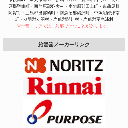
原郡聖籠町・西蒲原郡弥彦村・南蒲原郡田上町・東蒲原郡
阿賀町・三島郡出雲崎町・南魚沼郡湯沢町・中魚沼郡津南
町・刈羽郡刈羽村・岩船郡関川村・岩船郡粟島浦村
※一部エリアでは、対応できなことがあります。
給湯器メーカーリンク