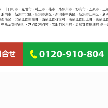
市・十日町市・見附市・村上市・燕市・糸魚川市・妙高市・五泉市・上
・胎内市・新潟市北区・新潟市東区・新潟市中央区・新潟市江南区・新
市西蒲区・北蒲原郡聖籠町・西蒲原郡弥彦村・南蒲原郡田上町・東蒲原
・中魚沼郡津南町・刈羽郡刈羽村・岩船郡関川村・岩船郡粟島浦村 ※一