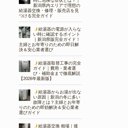
時に危険な症状とは？｜
新潟県内エリアで理想の
給湯器交換・修理・販売店を見
つける完全ガイド
給湯器の電源が入らな
い時に確認するポイント
｜新潟県版完全ガイド！
主婦とお年寄りのための即日解
決＆安心業者選び
給湯器取替工事の完全
ガイド｜費用・業者選
び・補助金まで徹底解説
【2026年最新版】
給湯器からお湯が出な
い原因｜新潟の冬に多い
故障とは？主婦とお年寄
りのための即効解決＆安心業者
選びガイド
給湯器交換 相場｜後