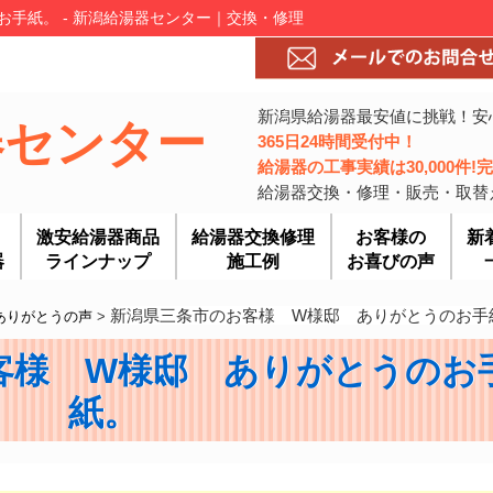
手紙。 - 新潟給湯器センター｜交換・修理
新潟県給湯器最安値に挑戦！安
器センター
365日24時間受付中！
給湯器の工事実績は30,000件
給湯器交換・修理・販売・取替
激安給湯器商品
給湯器交換修理
お客様の
新
器
ラインナップ
施工例
お喜びの声
新潟県三条市のお客様 W様邸 ありがとうのお手
ありがとうの声
>
客様 W様邸 ありがとうのお
紙。