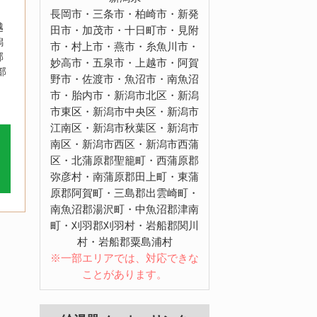
長岡市・三条市・柏崎市・新発
越
田市・加茂市・十日町市・見附
潟
市・村上市・燕市・糸魚川市・
郡
妙高市・五泉市・上越市・阿賀
部
野市・佐渡市・魚沼市・南魚沼
市・胎内市・新潟市北区・新潟
市東区・新潟市中央区・新潟市
江南区・新潟市秋葉区・新潟市
南区・新潟市西区・新潟市西蒲
区・北蒲原郡聖籠町・西蒲原郡
弥彦村・南蒲原郡田上町・東蒲
原郡阿賀町・三島郡出雲崎町・
南魚沼郡湯沢町・中魚沼郡津南
町・刈羽郡刈羽村・岩船郡関川
村・岩船郡粟島浦村
※一部エリアでは、対応できな
ことがあります。